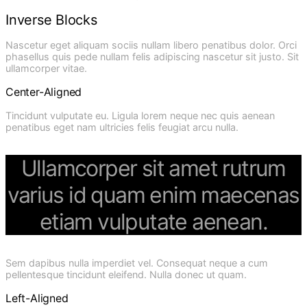
Inverse Blocks
Nascetur eget aliquam sociis nullam libero penatibus dolor. Orci
phasellus quis pede nullam felis adipiscing nascetur sit justo. Sit
ullamcorper vitae.
Center-Aligned
Tincidunt vulputate eu. Ligula lorem neque nec quis aenean
penatibus eget nam ultricies felis feugiat arcu nulla.
Ullamcorper sit amet rutrum
varius id quam enim maecenas
etiam vulputate aenean.
Sem dapibus nulla imperdiet vel. Consequat neque a cum
pellentesque tincidunt eleifend. Nulla donec ut quam.
Left-Aligned