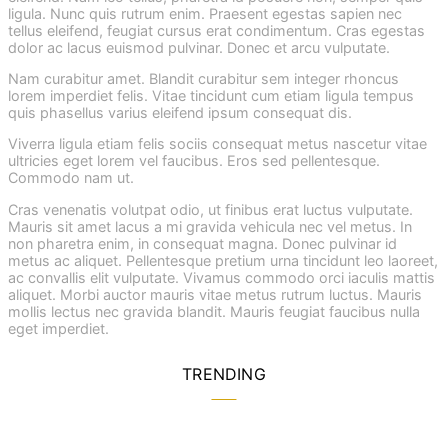
ligula. Nunc quis rutrum enim. Praesent egestas sapien nec
tellus eleifend, feugiat cursus erat condimentum. Cras egestas
dolor ac lacus euismod pulvinar. Donec et arcu vulputate.
Nam curabitur amet. Blandit curabitur sem integer rhoncus
lorem imperdiet felis. Vitae tincidunt cum etiam ligula tempus
quis phasellus varius eleifend ipsum consequat dis.
Viverra ligula etiam felis sociis consequat metus nascetur vitae
ultricies eget lorem vel faucibus. Eros sed pellentesque.
Commodo nam ut.
Cras venenatis volutpat odio, ut finibus erat luctus vulputate.
Mauris sit amet lacus a mi gravida vehicula nec vel metus. In
non pharetra enim, in consequat magna. Donec pulvinar id
metus ac aliquet. Pellentesque pretium urna tincidunt leo laoreet,
ac convallis elit vulputate. Vivamus commodo orci iaculis mattis
aliquet. Morbi auctor mauris vitae metus rutrum luctus. Mauris
mollis lectus nec gravida blandit. Mauris feugiat faucibus nulla
eget imperdiet.
TRENDING