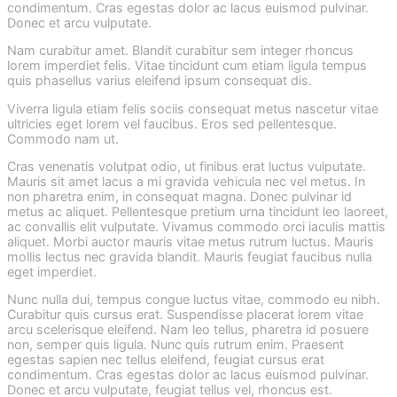
condimentum. Cras egestas dolor ac lacus euismod pulvinar.
Donec et arcu vulputate.
Nam curabitur amet. Blandit curabitur sem integer rhoncus
lorem imperdiet felis. Vitae tincidunt cum etiam ligula tempus
quis phasellus varius eleifend ipsum consequat dis.
Viverra ligula etiam felis sociis consequat metus nascetur vitae
ultricies eget lorem vel faucibus. Eros sed pellentesque.
Commodo nam ut.
Cras venenatis volutpat odio, ut finibus erat luctus vulputate.
Mauris sit amet lacus a mi gravida vehicula nec vel metus. In
non pharetra enim, in consequat magna. Donec pulvinar id
metus ac aliquet. Pellentesque pretium urna tincidunt leo laoreet,
ac convallis elit vulputate. Vivamus commodo orci iaculis mattis
aliquet. Morbi auctor mauris vitae metus rutrum luctus. Mauris
mollis lectus nec gravida blandit. Mauris feugiat faucibus nulla
eget imperdiet.
Nunc nulla dui, tempus congue luctus vitae, commodo eu nibh.
Curabitur quis cursus erat. Suspendisse placerat lorem vitae
arcu scelerisque eleifend. Nam leo tellus, pharetra id posuere
non, semper quis ligula. Nunc quis rutrum enim. Praesent
egestas sapien nec tellus eleifend, feugiat cursus erat
condimentum. Cras egestas dolor ac lacus euismod pulvinar.
Donec et arcu vulputate, feugiat tellus vel, rhoncus est.