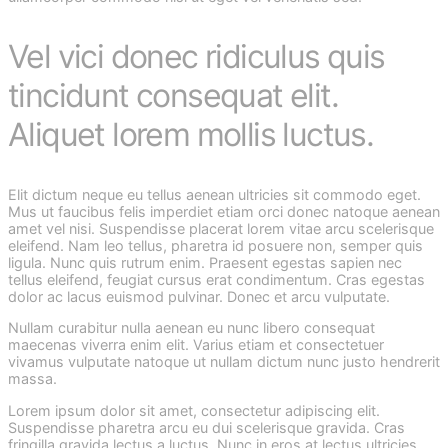
Vel vici donec ridiculus quis
tincidunt consequat elit.
Aliquet lorem mollis luctus.
Elit dictum neque eu tellus aenean ultricies sit commodo eget.
Mus ut faucibus felis imperdiet etiam orci donec natoque aenean
amet vel nisi. Suspendisse placerat lorem vitae arcu scelerisque
eleifend. Nam leo tellus, pharetra id posuere non, semper quis
ligula. Nunc quis rutrum enim. Praesent egestas sapien nec
tellus eleifend, feugiat cursus erat condimentum. Cras egestas
dolor ac lacus euismod pulvinar. Donec et arcu vulputate.
Nullam curabitur nulla aenean eu nunc libero consequat
maecenas viverra enim elit. Varius etiam et consectetuer
vivamus vulputate natoque ut nullam dictum nunc justo hendrerit
massa.
Lorem ipsum dolor sit amet, consectetur adipiscing elit.
Suspendisse pharetra arcu eu dui scelerisque gravida. Cras
fringilla gravida lectus a luctus. Nunc in eros at lectus ultricies