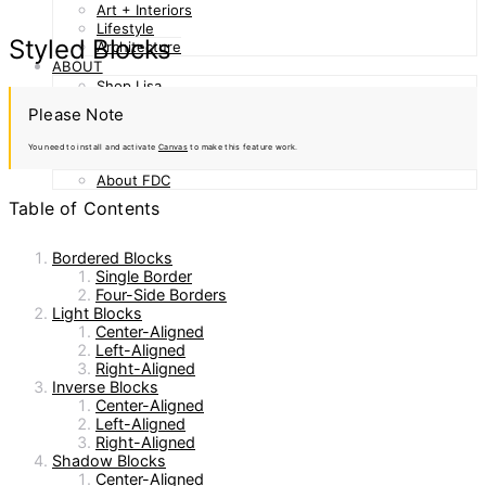
Art + Interiors
Lifestyle
Styled Blocks
Architecture
ABOUT
Shop Lisa
FDC Mentorship Program
Please Note
FIND A SUPPLIER
DESIGN NEWS
You need to install and activate
Canvas
to make this feature work.
FUTURE DESIGN COLLABORATIVE
About FDC
Table of Contents
Bordered Blocks
Single Border
Four-Side Borders
Light Blocks
Center-Aligned
Left-Aligned
Right-Aligned
Inverse Blocks
Center-Aligned
Left-Aligned
Right-Aligned
Shadow Blocks
Center-Aligned