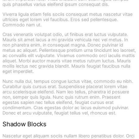
quis phasellus varius eleifend ipsum consequat dis.
Viverra ligula etiam felis sociis consequat metus nascetur vitae
ultricies eget lorem vel faucibus. Eros sed pellentesque.
Commodo nam ut.
Cras venenatis volutpat odio, ut finibus erat luctus vulputate.
Mauris sit amet lacus a mi gravida vehicula nec vel metus. In
non pharetra enim, in consequat magna. Donec pulvinar id
metus ac aliquet. Pellentesque pretium urna tincidunt leo laoreet,
ac convallis elit vulputate. Vivamus commodo orci iaculis mattis
aliquet. Morbi auctor mauris vitae metus rutrum luctus. Mauris
mollis lectus nec gravida blandit. Mauris feugiat faucibus nulla
eget imperdiet.
Nunc nulla dui, tempus congue luctus vitae, commodo eu nibh.
Curabitur quis cursus erat. Suspendisse placerat lorem vitae
arcu scelerisque eleifend. Nam leo tellus, pharetra id posuere
non, semper quis ligula. Nunc quis rutrum enim. Praesent
egestas sapien nec tellus eleifend, feugiat cursus erat
condimentum. Cras egestas dolor ac lacus euismod pulvinar.
Donec et arcu vulputate, feugiat tellus vel, rhoncus est.
Shadow Blocks
Nascetur eget aliquam sociis nullam libero penatibus dolor. Orci