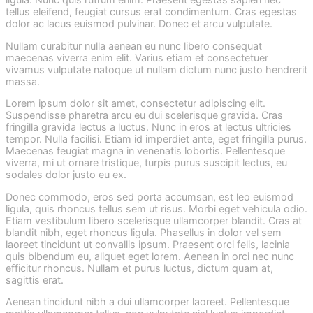
tellus eleifend, feugiat cursus erat condimentum. Cras egestas
dolor ac lacus euismod pulvinar. Donec et arcu vulputate.
Nullam curabitur nulla aenean eu nunc libero consequat
maecenas viverra enim elit. Varius etiam et consectetuer
vivamus vulputate natoque ut nullam dictum nunc justo hendrerit
massa.
Lorem ipsum dolor sit amet, consectetur adipiscing elit.
Suspendisse pharetra arcu eu dui scelerisque gravida. Cras
fringilla gravida lectus a luctus. Nunc in eros at lectus ultricies
tempor. Nulla facilisi. Etiam id imperdiet ante, eget fringilla purus.
Maecenas feugiat magna in venenatis lobortis. Pellentesque
viverra, mi ut ornare tristique, turpis purus suscipit lectus, eu
sodales dolor justo eu ex.
Donec commodo, eros sed porta accumsan, est leo euismod
ligula, quis rhoncus tellus sem ut risus. Morbi eget vehicula odio.
Etiam vestibulum libero scelerisque ullamcorper blandit. Cras at
blandit nibh, eget rhoncus ligula. Phasellus in dolor vel sem
laoreet tincidunt ut convallis ipsum. Praesent orci felis, lacinia
quis bibendum eu, aliquet eget lorem. Aenean in orci nec nunc
efficitur rhoncus. Nullam et purus luctus, dictum quam at,
sagittis erat.
Aenean tincidunt nibh a dui ullamcorper laoreet. Pellentesque