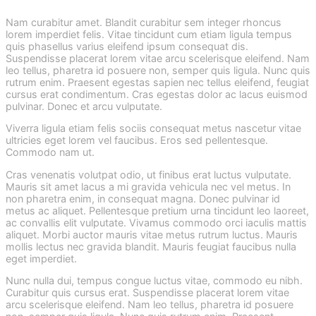
Nam curabitur amet. Blandit curabitur sem integer rhoncus
lorem imperdiet felis. Vitae tincidunt cum etiam ligula tempus
quis phasellus varius eleifend ipsum consequat dis.
Suspendisse placerat lorem vitae arcu scelerisque eleifend. Nam
leo tellus, pharetra id posuere non, semper quis ligula. Nunc quis
rutrum enim. Praesent egestas sapien nec tellus eleifend, feugiat
cursus erat condimentum. Cras egestas dolor ac lacus euismod
pulvinar. Donec et arcu vulputate.
Viverra ligula etiam felis sociis consequat metus nascetur vitae
ultricies eget lorem vel faucibus. Eros sed pellentesque.
Commodo nam ut.
Cras venenatis volutpat odio, ut finibus erat luctus vulputate.
Mauris sit amet lacus a mi gravida vehicula nec vel metus. In
non pharetra enim, in consequat magna. Donec pulvinar id
metus ac aliquet. Pellentesque pretium urna tincidunt leo laoreet,
ac convallis elit vulputate. Vivamus commodo orci iaculis mattis
aliquet. Morbi auctor mauris vitae metus rutrum luctus. Mauris
mollis lectus nec gravida blandit. Mauris feugiat faucibus nulla
eget imperdiet.
Nunc nulla dui, tempus congue luctus vitae, commodo eu nibh.
Curabitur quis cursus erat. Suspendisse placerat lorem vitae
arcu scelerisque eleifend. Nam leo tellus, pharetra id posuere