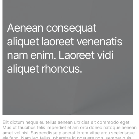
Aenean consequat
aliquet laoreet venenatis
nam enim. Laoreet vidi
aliquet rhoncus.
Elit dictum neque eu tellus aenean ultricies sit commodo eget.
Mus ut faucibus felis imperdiet etiam orci donec natoque aenean
amet vel nisi. Suspendisse placerat lorem vitae arcu scelerisque
eleifend. Nam leo tellus, pharetra id posuere non, semper quis