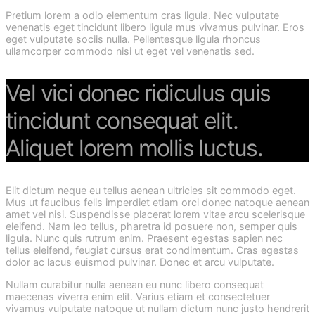
Pretium lorem a odio elementum cras ligula. Nec vulputate
venenatis eget tincidunt libero ligula mus vivamus pulvinar. Eros
eget vulputate sociis nulla. Pellentesque ligula rhoncus
ullamcorper commodo nisi ut eget vel venenatis sed.
Vel vici donec ridiculus quis
tincidunt consequat elit.
Aliquet lorem mollis luctus.
Elit dictum neque eu tellus aenean ultricies sit commodo eget.
Mus ut faucibus felis imperdiet etiam orci donec natoque aenean
amet vel nisi. Suspendisse placerat lorem vitae arcu scelerisque
eleifend. Nam leo tellus, pharetra id posuere non, semper quis
ligula. Nunc quis rutrum enim. Praesent egestas sapien nec
tellus eleifend, feugiat cursus erat condimentum. Cras egestas
dolor ac lacus euismod pulvinar. Donec et arcu vulputate.
Nullam curabitur nulla aenean eu nunc libero consequat
maecenas viverra enim elit. Varius etiam et consectetuer
vivamus vulputate natoque ut nullam dictum nunc justo hendrerit