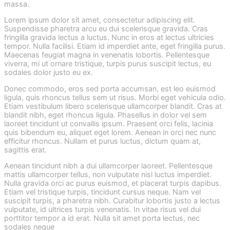
massa.
Lorem ipsum dolor sit amet, consectetur adipiscing elit.
Suspendisse pharetra arcu eu dui scelerisque gravida. Cras
fringilla gravida lectus a luctus. Nunc in eros at lectus ultricies
tempor. Nulla facilisi. Etiam id imperdiet ante, eget fringilla purus.
Maecenas feugiat magna in venenatis lobortis. Pellentesque
viverra, mi ut ornare tristique, turpis purus suscipit lectus, eu
sodales dolor justo eu ex.
Donec commodo, eros sed porta accumsan, est leo euismod
ligula, quis rhoncus tellus sem ut risus. Morbi eget vehicula odio.
Etiam vestibulum libero scelerisque ullamcorper blandit. Cras at
blandit nibh, eget rhoncus ligula. Phasellus in dolor vel sem
laoreet tincidunt ut convallis ipsum. Praesent orci felis, lacinia
quis bibendum eu, aliquet eget lorem. Aenean in orci nec nunc
efficitur rhoncus. Nullam et purus luctus, dictum quam at,
sagittis erat.
Aenean tincidunt nibh a dui ullamcorper laoreet. Pellentesque
mattis ullamcorper tellus, non vulputate nisl luctus imperdiet.
Nulla gravida orci ac purus euismod, et placerat turpis dapibus.
Etiam vel tristique turpis, tincidunt cursus neque. Nam vel
suscipit turpis, a pharetra nibh. Curabitur lobortis justo a lectus
vulputate, id ultrices turpis venenatis. In vitae risus vel dui
porttitor tempor a id erat. Nulla sit amet porta lectus, nec
sodales neque