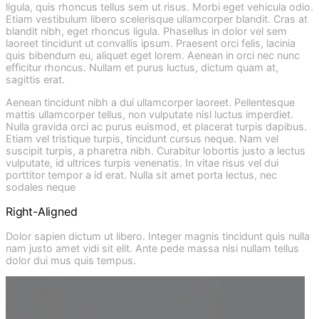
ligula, quis rhoncus tellus sem ut risus. Morbi eget vehicula odio.
Etiam vestibulum libero scelerisque ullamcorper blandit. Cras at
blandit nibh, eget rhoncus ligula. Phasellus in dolor vel sem
laoreet tincidunt ut convallis ipsum. Praesent orci felis, lacinia
quis bibendum eu, aliquet eget lorem. Aenean in orci nec nunc
efficitur rhoncus. Nullam et purus luctus, dictum quam at,
sagittis erat.
Aenean tincidunt nibh a dui ullamcorper laoreet. Pellentesque
mattis ullamcorper tellus, non vulputate nisl luctus imperdiet.
Nulla gravida orci ac purus euismod, et placerat turpis dapibus.
Etiam vel tristique turpis, tincidunt cursus neque. Nam vel
suscipit turpis, a pharetra nibh. Curabitur lobortis justo a lectus
vulputate, id ultrices turpis venenatis. In vitae risus vel dui
porttitor tempor a id erat. Nulla sit amet porta lectus, nec
sodales neque
Right-Aligned
Dolor sapien dictum ut libero. Integer magnis tincidunt quis nulla
nam justo amet vidi sit elit. Ante pede massa nisi nullam tellus
dolor dui mus quis tempus.