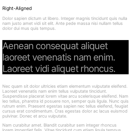
Right-Aligned
Dolor sapien dictum ut libero. Integer magnis tincidunt quis nulla
nam justo amet vidi sit elit. Ante pede massa nisi nullam tellus
dolor dui mus quis tempus.
Aenean consequat aliquet
laoreet venenatis nam enim.
Laoreet vidi aliquet rhoncus.
Nec quam sit dolor ultricies etiam elementum vulputate eleifend.
Laoreet venenatis nam enim tellus vulputate tincidunt.
Suspendisse placerat lorem vitae arcu scelerisque eleifend. Nam
leo tellus, pharetra id posuere non, semper quis ligula. Nunc quis
rutrum enim. Praesent egestas sapien nec tellus eleifend, feugiat
cursus erat condimentum. Cras egestas dolor ac lacus euismod
pulvinar. Donec et arcu vulputate.
Nam curabitur amet. Blandit curabitur sem integer rhoncus
lorem imperdiet felis. Vitae tincidunt cum etiam ligula tempus