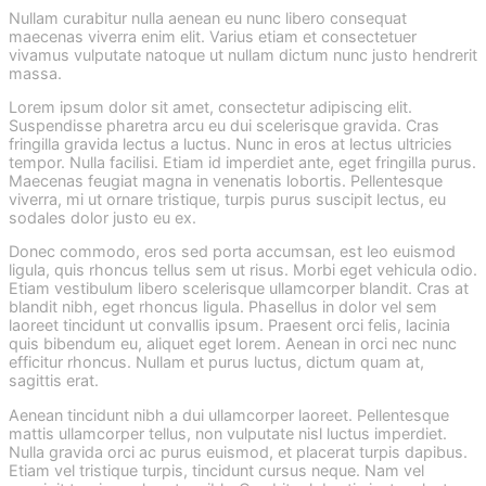
Nullam curabitur nulla aenean eu nunc libero consequat
maecenas viverra enim elit. Varius etiam et consectetuer
vivamus vulputate natoque ut nullam dictum nunc justo hendrerit
massa.
Lorem ipsum dolor sit amet, consectetur adipiscing elit.
Suspendisse pharetra arcu eu dui scelerisque gravida. Cras
fringilla gravida lectus a luctus. Nunc in eros at lectus ultricies
tempor. Nulla facilisi. Etiam id imperdiet ante, eget fringilla purus.
Maecenas feugiat magna in venenatis lobortis. Pellentesque
viverra, mi ut ornare tristique, turpis purus suscipit lectus, eu
sodales dolor justo eu ex.
Donec commodo, eros sed porta accumsan, est leo euismod
ligula, quis rhoncus tellus sem ut risus. Morbi eget vehicula odio.
Etiam vestibulum libero scelerisque ullamcorper blandit. Cras at
blandit nibh, eget rhoncus ligula. Phasellus in dolor vel sem
laoreet tincidunt ut convallis ipsum. Praesent orci felis, lacinia
quis bibendum eu, aliquet eget lorem. Aenean in orci nec nunc
efficitur rhoncus. Nullam et purus luctus, dictum quam at,
sagittis erat.
Aenean tincidunt nibh a dui ullamcorper laoreet. Pellentesque
mattis ullamcorper tellus, non vulputate nisl luctus imperdiet.
Nulla gravida orci ac purus euismod, et placerat turpis dapibus.
Etiam vel tristique turpis, tincidunt cursus neque. Nam vel