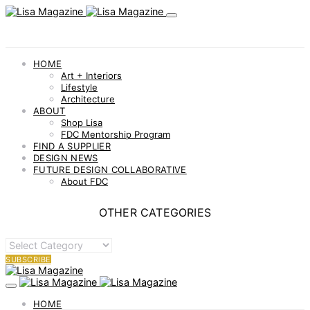
HOME
Art + Interiors
Lifestyle
Architecture
ABOUT
Shop Lisa
FDC Mentorship Program
FIND A SUPPLIER
DESIGN NEWS
FUTURE DESIGN COLLABORATIVE
About FDC
OTHER CATEGORIES
OTHER
CATEGORIES
SUBSCRIBE
HOME