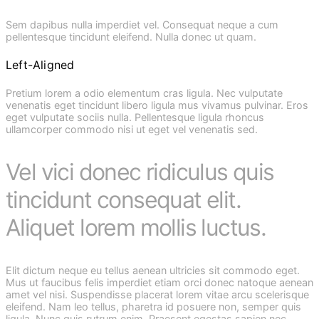
Sem dapibus nulla imperdiet vel. Consequat neque a cum
pellentesque tincidunt eleifend. Nulla donec ut quam.
Left-Aligned
Pretium lorem a odio elementum cras ligula. Nec vulputate
venenatis eget tincidunt libero ligula mus vivamus pulvinar. Eros
eget vulputate sociis nulla. Pellentesque ligula rhoncus
ullamcorper commodo nisi ut eget vel venenatis sed.
Vel vici donec ridiculus quis
tincidunt consequat elit.
Aliquet lorem mollis luctus.
Elit dictum neque eu tellus aenean ultricies sit commodo eget.
Mus ut faucibus felis imperdiet etiam orci donec natoque aenean
amet vel nisi. Suspendisse placerat lorem vitae arcu scelerisque
eleifend. Nam leo tellus, pharetra id posuere non, semper quis
ligula. Nunc quis rutrum enim. Praesent egestas sapien nec