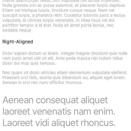
mattis ullamcorper tellus, non vulputate nisl luctus imperdiet.
Nulla gravida orci ac purus euismod, et placerat turpis dapibus.
Etiam vel tristique turpis, tincidunt cursus neque. Nam vel
suscipit turpis, a pharetra nibh. Curabitur lobortis justo a lectus
vulputate, id ultrices turpis venenatis. In vitae risus vel dui
porttitor tempor a id erat. Nulla sit amet porta lectus, nec
sodales neque
Right-Aligned
Dolor sapien dictum ut libero. Integer magnis tincidunt quis nulla
nam justo amet vidi sit elit. Ante pede massa nisi nullam tellus
dolor dui mus quis tempus.
Nec quam sit dolor ultricies etiam elementum vulputate eleifend.
Praesent orci felis, lacinia quis bibendum eu, aliquet eget lorem.
Aenean in orci nec nunc efficitur rhoncus.
Aenean consequat aliquet
laoreet venenatis nam enim.
Laoreet vidi aliquet rhoncus.