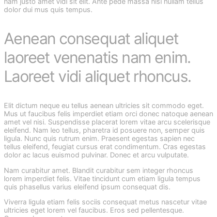
nam justo amet vidi sit elit. Ante pede massa nisi nullam tellus
dolor dui mus quis tempus.
Aenean consequat aliquet
laoreet venenatis nam enim.
Laoreet vidi aliquet rhoncus.
Elit dictum neque eu tellus aenean ultricies sit commodo eget.
Mus ut faucibus felis imperdiet etiam orci donec natoque aenean
amet vel nisi. Suspendisse placerat lorem vitae arcu scelerisque
eleifend. Nam leo tellus, pharetra id posuere non, semper quis
ligula. Nunc quis rutrum enim. Praesent egestas sapien nec
tellus eleifend, feugiat cursus erat condimentum. Cras egestas
dolor ac lacus euismod pulvinar. Donec et arcu vulputate.
Nam curabitur amet. Blandit curabitur sem integer rhoncus
lorem imperdiet felis. Vitae tincidunt cum etiam ligula tempus
quis phasellus varius eleifend ipsum consequat dis.
Viverra ligula etiam felis sociis consequat metus nascetur vitae
ultricies eget lorem vel faucibus. Eros sed pellentesque.