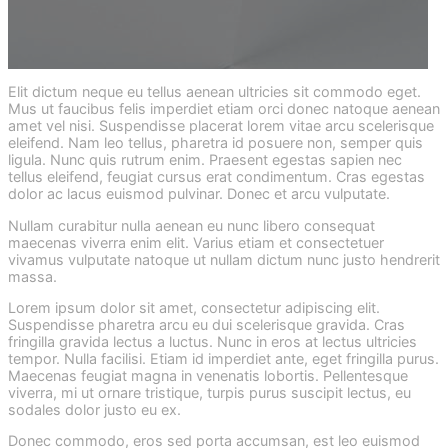
Elit dictum neque eu tellus aenean ultricies sit commodo eget.
Mus ut faucibus felis imperdiet etiam orci donec natoque aenean
amet vel nisi. Suspendisse placerat lorem vitae arcu scelerisque
eleifend. Nam leo tellus, pharetra id posuere non, semper quis
ligula. Nunc quis rutrum enim. Praesent egestas sapien nec
tellus eleifend, feugiat cursus erat condimentum. Cras egestas
dolor ac lacus euismod pulvinar. Donec et arcu vulputate.
Nullam curabitur nulla aenean eu nunc libero consequat
maecenas viverra enim elit. Varius etiam et consectetuer
vivamus vulputate natoque ut nullam dictum nunc justo hendrerit
massa.
Lorem ipsum dolor sit amet, consectetur adipiscing elit.
Suspendisse pharetra arcu eu dui scelerisque gravida. Cras
fringilla gravida lectus a luctus. Nunc in eros at lectus ultricies
tempor. Nulla facilisi. Etiam id imperdiet ante, eget fringilla purus.
Maecenas feugiat magna in venenatis lobortis. Pellentesque
viverra, mi ut ornare tristique, turpis purus suscipit lectus, eu
sodales dolor justo eu ex.
Donec commodo, eros sed porta accumsan, est leo euismod