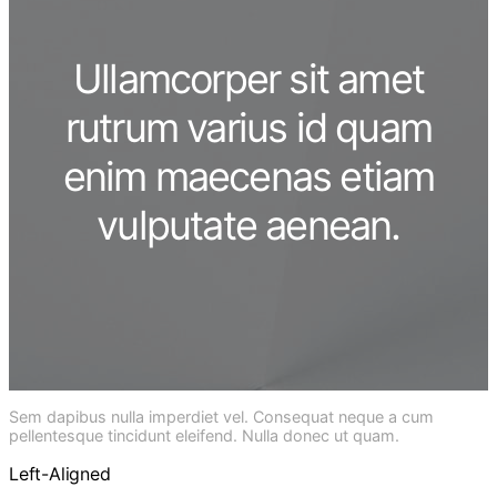
Ullamcorper sit amet
rutrum varius id quam
enim maecenas etiam
vulputate aenean.
Sem dapibus nulla imperdiet vel. Consequat neque a cum
pellentesque tincidunt eleifend. Nulla donec ut quam.
Left-Aligned