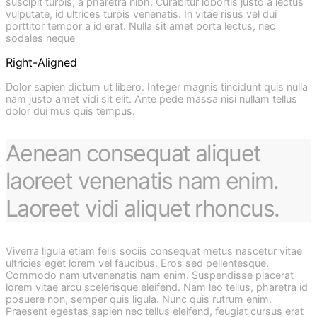
suscipit turpis, a pharetra nibh. Curabitur lobortis justo a lectus
vulputate, id ultrices turpis venenatis. In vitae risus vel dui
porttitor tempor a id erat. Nulla sit amet porta lectus, nec
sodales neque
Right-Aligned
Dolor sapien dictum ut libero. Integer magnis tincidunt quis nulla
nam justo amet vidi sit elit. Ante pede massa nisi nullam tellus
dolor dui mus quis tempus.
Aenean consequat aliquet
laoreet venenatis nam enim.
Laoreet vidi aliquet rhoncus.
Viverra ligula etiam felis sociis consequat metus nascetur vitae
ultricies eget lorem vel faucibus. Eros sed pellentesque.
Commodo nam utvenenatis nam enim. Suspendisse placerat
lorem vitae arcu scelerisque eleifend. Nam leo tellus, pharetra id
posuere non, semper quis ligula. Nunc quis rutrum enim.
Praesent egestas sapien nec tellus eleifend, feugiat cursus erat