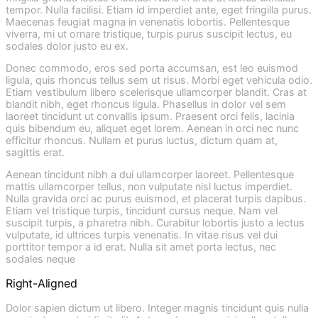
tempor. Nulla facilisi. Etiam id imperdiet ante, eget fringilla purus.
Maecenas feugiat magna in venenatis lobortis. Pellentesque
viverra, mi ut ornare tristique, turpis purus suscipit lectus, eu
sodales dolor justo eu ex.
Donec commodo, eros sed porta accumsan, est leo euismod
ligula, quis rhoncus tellus sem ut risus. Morbi eget vehicula odio.
Etiam vestibulum libero scelerisque ullamcorper blandit. Cras at
blandit nibh, eget rhoncus ligula. Phasellus in dolor vel sem
laoreet tincidunt ut convallis ipsum. Praesent orci felis, lacinia
quis bibendum eu, aliquet eget lorem. Aenean in orci nec nunc
efficitur rhoncus. Nullam et purus luctus, dictum quam at,
sagittis erat.
Aenean tincidunt nibh a dui ullamcorper laoreet. Pellentesque
mattis ullamcorper tellus, non vulputate nisl luctus imperdiet.
Nulla gravida orci ac purus euismod, et placerat turpis dapibus.
Etiam vel tristique turpis, tincidunt cursus neque. Nam vel
suscipit turpis, a pharetra nibh. Curabitur lobortis justo a lectus
vulputate, id ultrices turpis venenatis. In vitae risus vel dui
porttitor tempor a id erat. Nulla sit amet porta lectus, nec
sodales neque
Right-Aligned
Dolor sapien dictum ut libero. Integer magnis tincidunt quis nulla